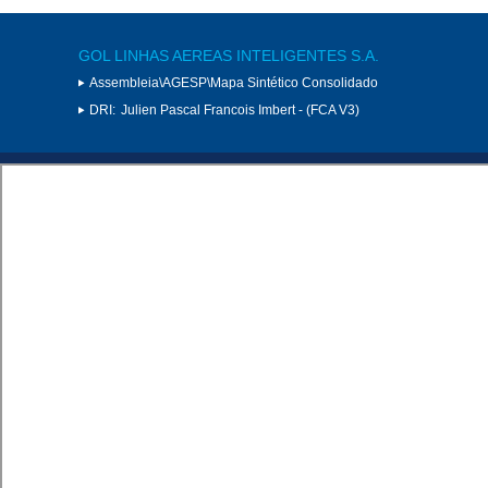
GOL LINHAS AEREAS INTELIGENTES S.A.
Assembleia\AGESP\Mapa Sintético Consolidado
DRI:
Julien Pascal Francois Imbert - (FCA V3)