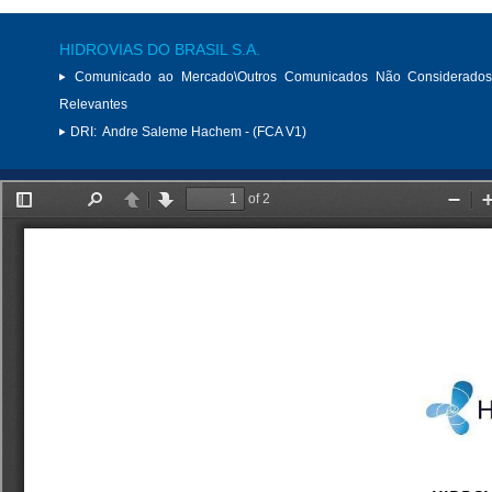
HIDROVIAS DO BRASIL S.A.
Comunicado ao Mercado\Outros Comunicados Não Considerados
Relevantes
DRI:
Andre Saleme Hachem - (FCA V1)