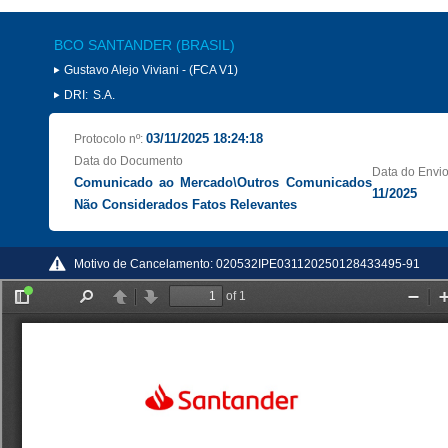
BCO SANTANDER (BRASIL)
Gustavo Alejo Viviani - (FCA V1)
DRI:
S.A.
03/11/2025 18:24:18
Protocolo nº:
Data do Documento
Data do Envi
Comunicado ao Mercado\Outros Comunicados
11/2025
Não Considerados Fatos Relevantes
Motivo de Cancelamento:
020532IPE031120250128433495-91