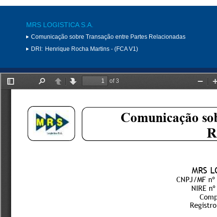
MRS LOGISTICA S.A.
Comunicação sobre Transação entre Partes Relacionadas
DRI:
Henrique Rocha Martins - (FCA V1)