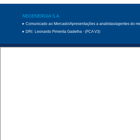
NEOENERGIA S.A.
Comunicado ao Mercado\Apresentações a analistas/agentes do m
DRI:
Leonardo Pimenta Gadelha - (FCA V3)