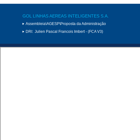
GOL LINHAS AEREAS INTELIGENTES S.A.
Assembleia\AGESP\Proposta da Administração
DRI:
Julien Pascal Francois Imbert - (FCA V3)