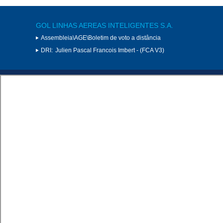
GOL LINHAS AEREAS INTELIGENTES S.A.
Assembleia\AGE\Boletim de voto a distância
DRI:
Julien Pascal Francois Imbert - (FCA V3)