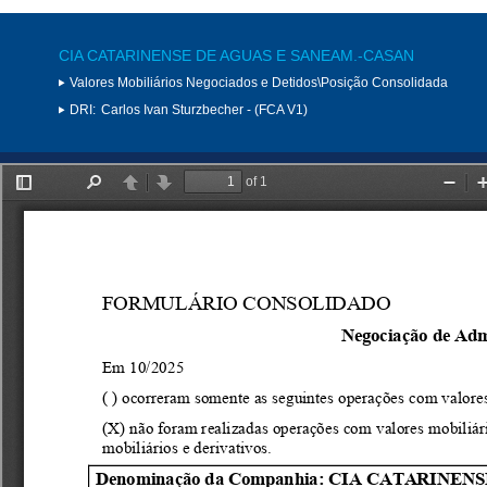
CIA CATARINENSE DE AGUAS E SANEAM.-CASAN
Valores Mobiliários Negociados e Detidos\Posição Consolidada
DRI:
Carlos Ivan Sturzbecher - (FCA V1)