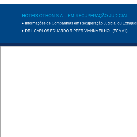
HOTEIS OTHON S.A. - EM RECUPERAÇÃO JUDICIAL
Informações de Companhias em Recuperação Judicial ou Extrajudi
DRI:
CARLOS EDUARDO RIPPER VIANNA FILHO - (FCA V1)