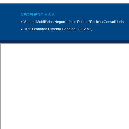
NEOENERGIA S.A.
Valores Mobiliários Negociados e Detidos\Posição Consolidada
DRI:
Leonardo Pimenta Gadelha - (FCA V3)