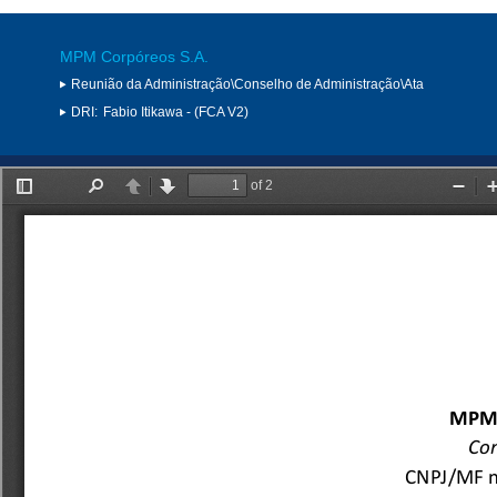
MPM Corpóreos S.A.
Reunião da Administração\Conselho de Administração\Ata
DRI:
Fabio Itikawa - (FCA V2)