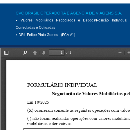
CVC BRASIL OPERADORA E AGÊNCIA DE VIAGENS S.A.
Valores Mobiliários Negociados e Detidos\Posição Individual 
Controladas e Coligadas
DRI:
Felipe Pinto Gomes - (FCA V1)