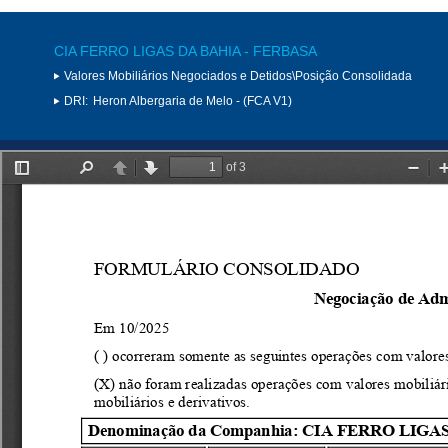
CIA FERRO LIGAS DA BAHIA - FERBASA
Valores Mobiliários Negociados e Detidos\Posição Consolidada
DRI:
Heron Albergaria de Melo - (FCA V1)