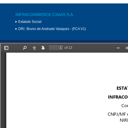
INFRACOMMERCE CXAAS S.A.
Estatuto Social
DRI:
Bruno de Andrade Vasques - (FCA V1)