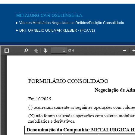
METALURGICA RIOSULENSE S.A.
Valores Mobiliários Negociados e Detidos\Posição Consolidada
DRI:
ORNELIO GUILMAR KLEBER - (FCA V1)