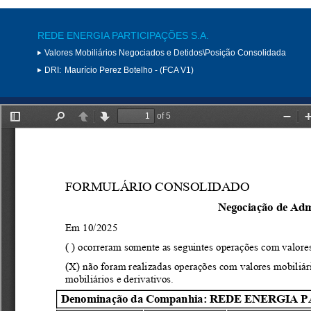
REDE ENERGIA PARTICIPAÇÕES S.A.
Valores Mobiliários Negociados e Detidos\Posição Consolidada
DRI:
Maurício Perez Botelho - (FCA V1)