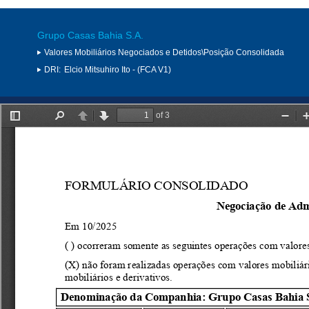
Grupo Casas Bahia S.A.
Valores Mobiliários Negociados e Detidos\Posição Consolidada
DRI:
Elcio Mitsuhiro Ito - (FCA V1)