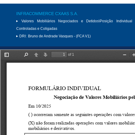
INFRACOMMERCE CXAAS S.A.
Valores Mobiliários Negociados e Detidos\Posição Individual 
Controladas e Coligadas
DRI:
Bruno de Andrade Vasques - (FCA V1)