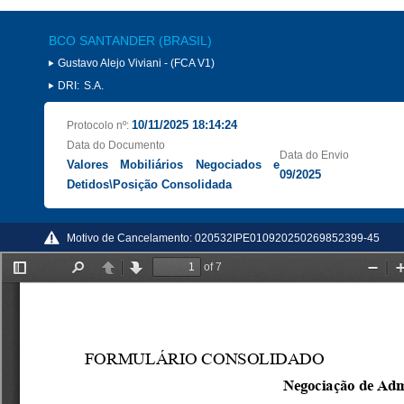
BCO SANTANDER (BRASIL)
Gustavo Alejo Viviani - (FCA V1)
DRI:
S.A.
10/11/2025 18:14:24
Protocolo nº:
Data do Documento
Data do Envio
Valores Mobiliários Negociados e
09/2025
Detidos\Posição Consolidada
Motivo de Cancelamento:
020532IPE010920250269852399-45