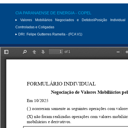
CIA PARANAENSE DE ENERGIA - COPEL
Valores Mobiliários Negociados e Detidos\Posição Individual 
Controladas e Coligadas
DRI:
Felipe Gutterres Ramella - (FCA V1)