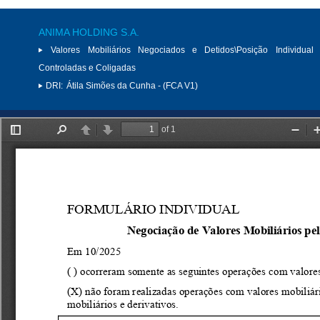
ANIMA HOLDING S.A.
Valores Mobiliários Negociados e Detidos\Posição Individual 
Controladas e Coligadas
DRI:
Átila Simões da Cunha - (FCA V1)