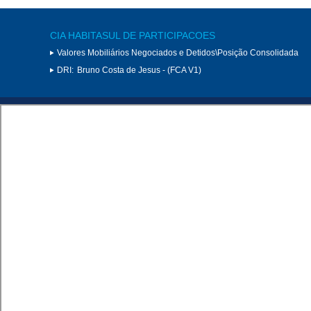
CIA HABITASUL DE PARTICIPACOES
Valores Mobiliários Negociados e Detidos\Posição Consolidada
DRI:
Bruno Costa de Jesus - (FCA V1)