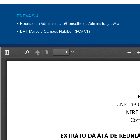
ENEVA S.A
Reunião da Administração\Conselho de Administração\Ata
DRI:
Marcelo Campos Habibe - (FCA V1)