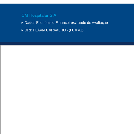
CM Hospitalar S.A
Dados Econômico-Financeiros\Laudo de Avaliação
DRI:
FLÁVIA CARVALHO - (FCA V1)