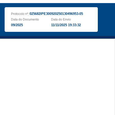
025682IPE300920250130496953-05
Protocolo nº:
Data do Documento
Data do Envio
09/2025
11/11/2025 19:33:32