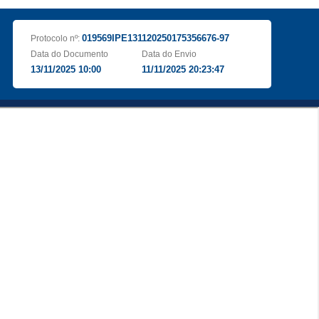
019569IPE131120250175356676-97
Protocolo nº:
Data do Documento
Data do Envio
13/11/2025 10:00
11/11/2025 20:23:47