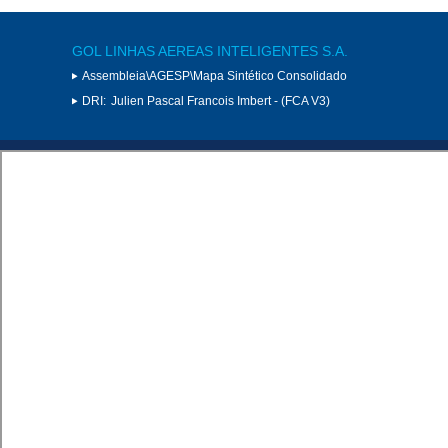
GOL LINHAS AEREAS INTELIGENTES S.A.
Assembleia\AGESP\Mapa Sintético Consolidado
DRI:
Julien Pascal Francois Imbert - (FCA V3)