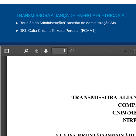
TRANSMISSORA ALIANÇA DE ENERGIA ELÉTRICA S.A.
Reunião da Administração\Conselho de Administração\Ata
DRI:
Catia Cristina Teixeira Pereira - (FCA V1)