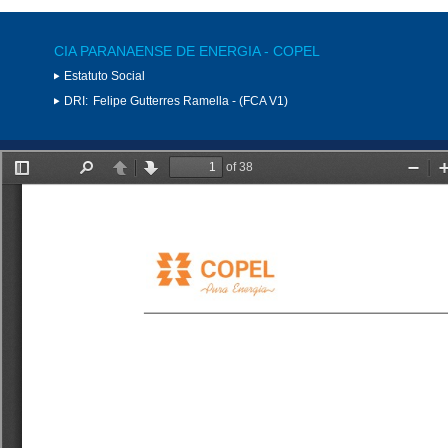
CIA PARANAENSE DE ENERGIA - COPEL
Estatuto Social
DRI:
Felipe Gutterres Ramella - (FCA V1)