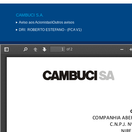
CAMBUCI S.A.
Aviso aos Acionistas\Outros avisos
DRI:
ROBERTO ESTEFANO - (FCA V1)