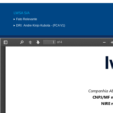
LWSA S/A
Fato Relevante
DRI:
Andre Kinjo Kubota - (FCA V1)