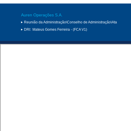
Auren Operações S.A.
Reunião da Administração\Conselho de Administração\Ata
DRI:
Mateus Gomes Ferreira - (FCA V1)