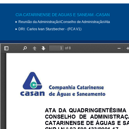
CIA CATARINENSE DE AGUAS E SANEAM.-CASAN
Reunião da Administração\Conselho de Administração\Ata
DRI:
Carlos Ivan Sturzbecher - (FCA V1)