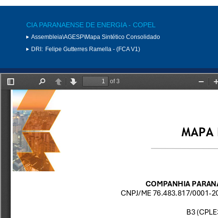
CIA PARANAENSE DE ENERGIA - COPEL
Assembleia\AGESP\Mapa Sintético Consolidado
DRI:
Felipe Gutterres Ramella - (FCA V1)