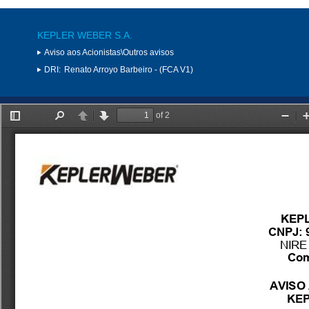
KEPLER WEBER S.A.
Aviso aos Acionistas\Outros avisos
DRI:
Renato Arroyo Barbeiro - (FCA V1)