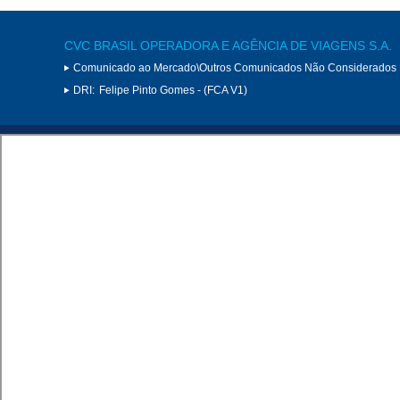
CVC BRASIL OPERADORA E AGÊNCIA DE VIAGENS S.A.
Comunicado ao Mercado\Outros Comunicados Não Considerados 
DRI:
Felipe Pinto Gomes - (FCA V1)