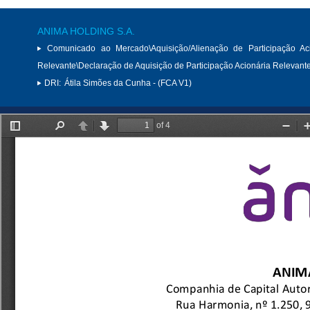
ANIMA HOLDING S.A.
Comunicado ao Mercado\Aquisição/Alienação de Participação Aci
Relevante\Declaração de Aquisição de Participação Acionária Relevant
DRI:
Átila Simões da Cunha - (FCA V1)