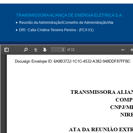
TRANSMISSORA ALIANÇA DE ENERGIA ELÉTRICA S.A.
Reunião da Administração\Conselho de Administração\Ata
DRI:
Catia Cristina Teixeira Pereira - (FCA V1)