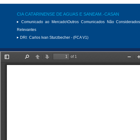
CIA CATARINENSE DE AGUAS E SANEAM.-CASAN
Comunicado ao Mercado\Outros Comunicados Não Considerados
Relevantes
DRI:
Carlos Ivan Sturzbecher - (FCA V1)