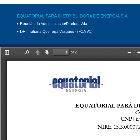
EQUATORIAL PARÁ DISTRIBUIDORA DE ENERGIA S.A.
Reunião da Administração\Diretoria\Ata
DRI:
Tatiana Queiroga Vasques - (FCA V1)