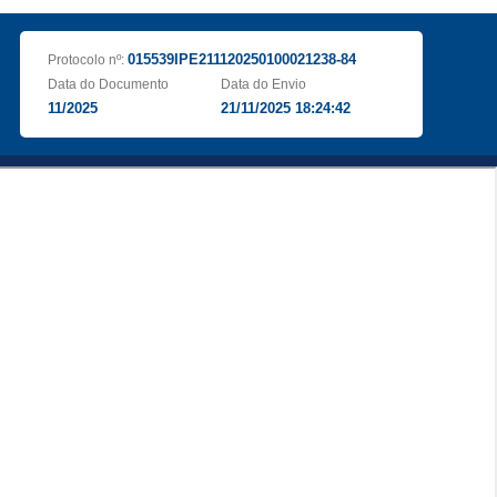
015539IPE211120250100021238-84
Protocolo nº:
Data do Documento
Data do Envio
11/2025
21/11/2025 18:24:42