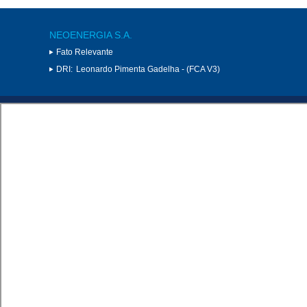
NEOENERGIA S.A.
Fato Relevante
DRI:
Leonardo Pimenta Gadelha - (FCA V3)