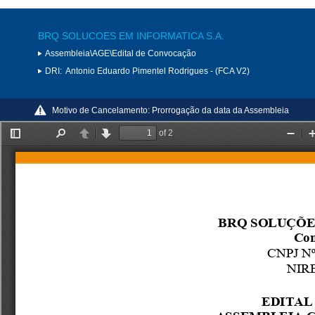
BRQ SOLUCOES EM INFORMATICA S.A.
Assembleia\AGE\Edital de Convocação
DRI:
Antonio Eduardo Pimentel Rodrigues - (FCA V2)
Motivo de Cancelamento:
Prorrogação da data da Assembleia