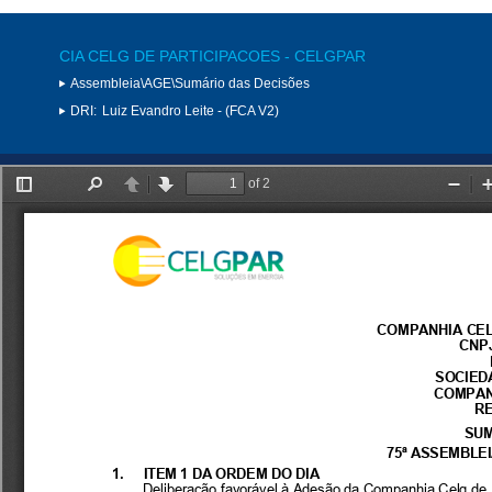
CIA CELG DE PARTICIPACOES - CELGPAR
Assembleia\AGE\Sumário das Decisões
DRI:
Luiz Evandro Leite - (FCA V2)