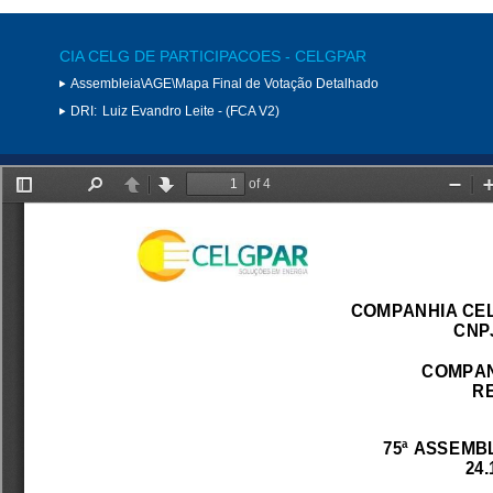
CIA CELG DE PARTICIPACOES - CELGPAR
Assembleia\AGE\Mapa Final de Votação Detalhado
DRI:
Luiz Evandro Leite - (FCA V2)