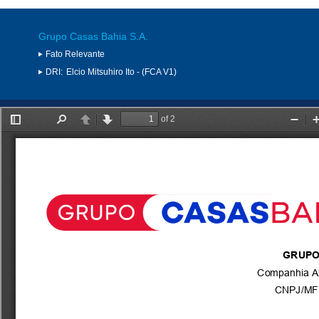
Grupo Casas Bahia S.A.
Fato Relevante
DRI:
Elcio Mitsuhiro Ito - (FCA V1)