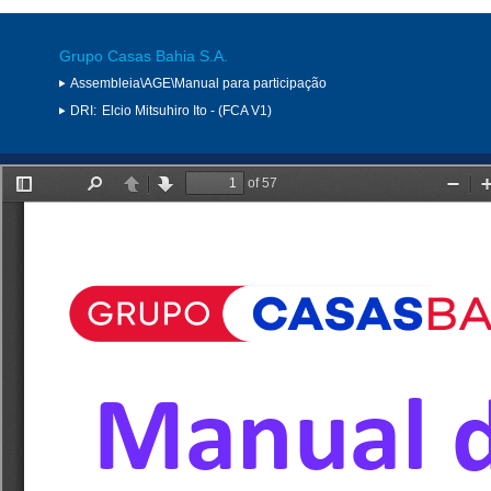
Grupo Casas Bahia S.A.
Assembleia\AGE\Manual para participação
DRI:
Elcio Mitsuhiro Ito - (FCA V1)