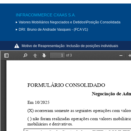
INFRACOMMERCE CXAAS S.A.
Valores Mobiliários Negociados e Detidos\Posição Consolidada
DRI:
Bruno de Andrade Vasques - (FCA V1)
Motivo de Reapresentação:
Inclusão de posições individuais