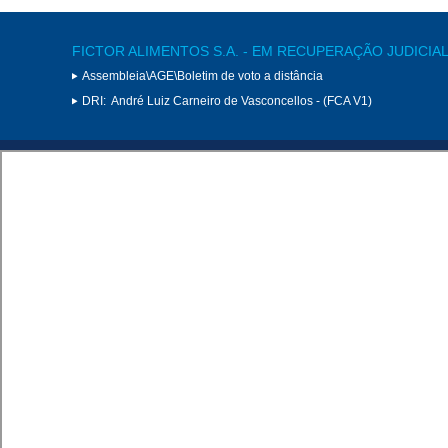
FICTOR ALIMENTOS S.A. - EM RECUPERAÇÃO JUDICIA
Assembleia\AGE\Boletim de voto a distância
DRI:
André Luiz Carneiro de Vasconcellos - (FCA V1)