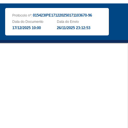
015423IPE171220250171103670-96
Protocolo nº:
Data do Documento
Data do Envio
17/12/2025 10:00
26/11/2025 23:12:53