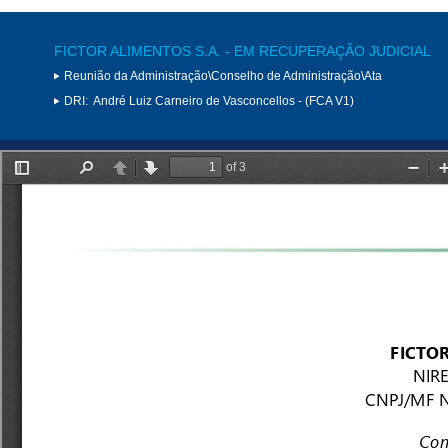
FICTOR ALIMENTOS S.A. - EM RECUPERAÇÃO JUDICIAL
Reunião da Administração\Conselho de Administração\Ata
DRI:
André Luiz Carneiro de Vasconcellos - (FCA V1)