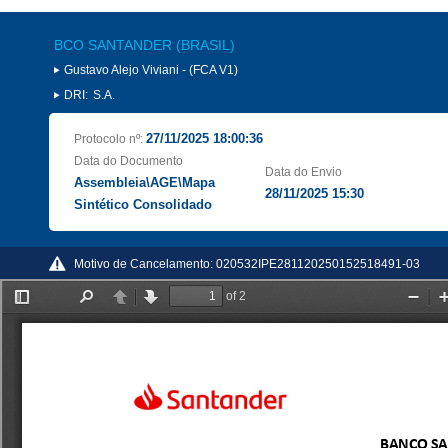
BCO SANTANDER (BRASIL)
Gustavo Alejo Viviani - (FCA V1)
DRI:
S.A.
27/11/2025 18:00:36
Protocolo nº:
Data do Documento
Data do Envio
Assembleia\AGE\Mapa
28/11/2025 15:30
Sintético Consolidado
Motivo de Cancelamento:
020532IPE281120250152518491-03