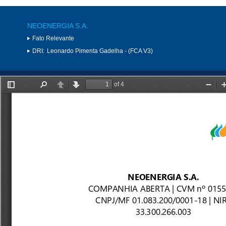
NEOENERGIA S.A.
Fato Relevante
DRI:
Leonardo Pimenta Gadelha - (FCA V3)