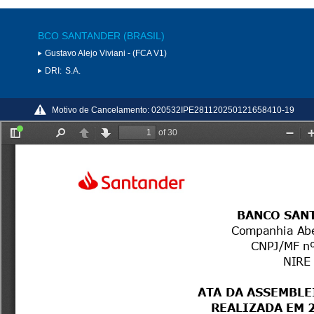
BCO SANTANDER (BRASIL)
Gustavo Alejo Viviani - (FCA V1)
DRI:
S.A.
Motivo de Cancelamento:
020532IPE281120250121658410-19